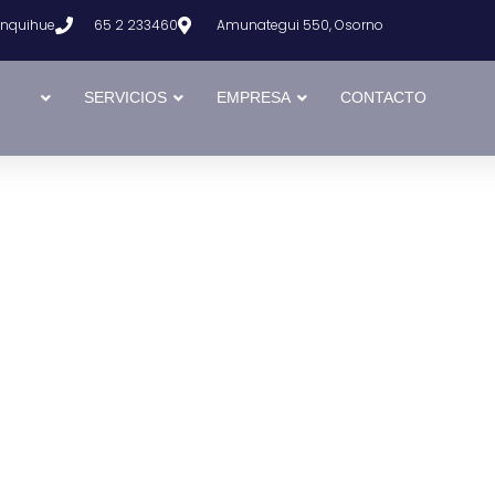
Lanquihue
65 2 233460
Amunategui 550, Osorno
SERVICIOS
EMPRESA
CONTACTO