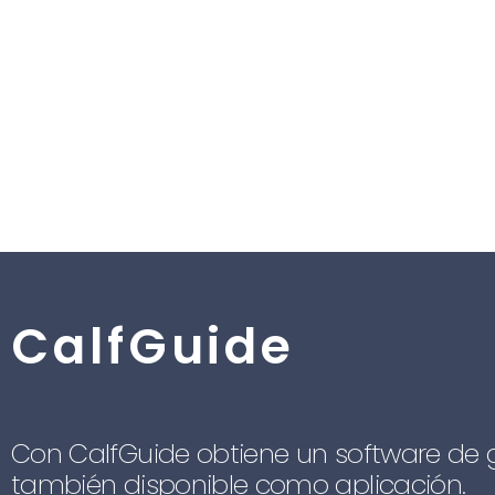
CalfGuide
Con CalfGuide obtiene un software de ge
también disponible como aplicación.