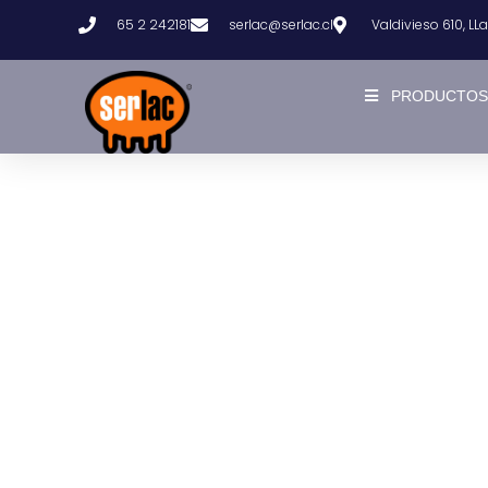
65 2 242181
serlac@serlac.cl
Valdivieso 610, L
PRODUCTOS