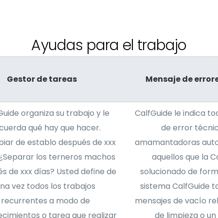
Ayudas para el trabajo
Gestor de tareas
Mensaje de error
Guide organiza su trabajo y le
CalfGuide le indica t
cuerda qué hay que hacer.
de error técni
iar de establo después de xxx
amamantadoras autom
 ¿Separar los terneros machos
aquellos que la C
s de xxx días? Usted define de
solucionado de form
na vez todos los trabajos
sistema CalfGuide t
recurrentes a modo de
mensajes de vacío rel
cimientos o tarea que realizar
de limpieza o un