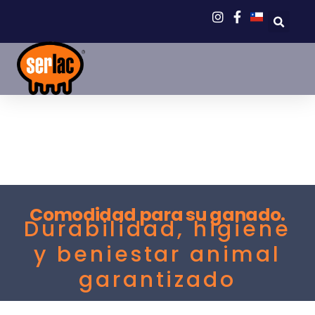
os
Comodidad para su ganado.
Durabilidad, higiene
imiento para su
y beniestar animal
garantizado