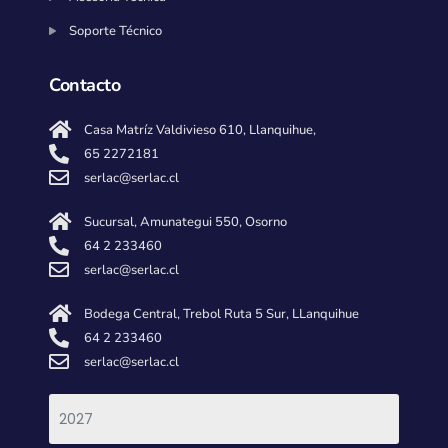
Soporte Técnico
Contacto
Casa Matríz Valdivieso 610, Llanquihue,
65 2272181
serlac@serlac.cl
Sucursal, Amunategui 550, Osorno
64 2 233460
serlac@serlac.cl
Bodega Central, Trebol Ruta 5 Sur, LLanquihue
64 2 233460
serlac@serlac.cl