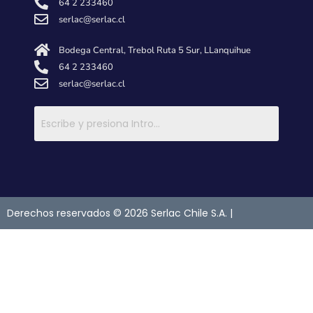
64 2 233460
serlac@serlac.cl
Bodega Central, Trebol Ruta 5 Sur, LLanquihue
64 2 233460
serlac@serlac.cl
Derechos reservados © 2026 Serlac Chile S.A. |